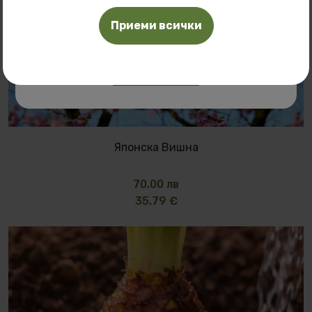
Масло от Розов лотос
Приеми всички
Масло от Жасмин
Масло от Тамян
Японска Вишна
70.00 лв
35.79 €