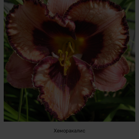
Хеморакалис