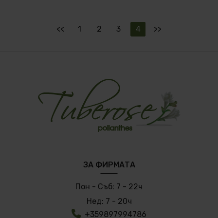
<<
1
2
3
4
>>
ЗА ФИРМАТА
Пон - Съб:
7 - 22ч
Нед:
7 - 20ч
+359897994786