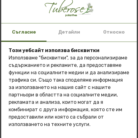
Хризантема
Съгласие
Детайли
Относно
5.00 лв
Този уебсайт използва бисквитки
2.56 €
Използваме "бисквитки", за да персонализираме
съдържанието и рекламите, да предоставяме
Специална оферта: 3 масла по избор
на
функции на социалните медии и да анализираме
цена от
150 лв.
трафика си. Също така споделяме информация
за използването на нашия сайт с нашите
Поглезете кожата си с натурална грижа на
партньори в областта на социалните медии,
специална цена!
рекламата и анализа, които могат да я
комбинират с друга информация, която сте им
Масла, които може да закупите:
предоставили или която са събрали от
Масло от Тубероза Полиантес
използването на техните услуги.
Масло от Франджипани