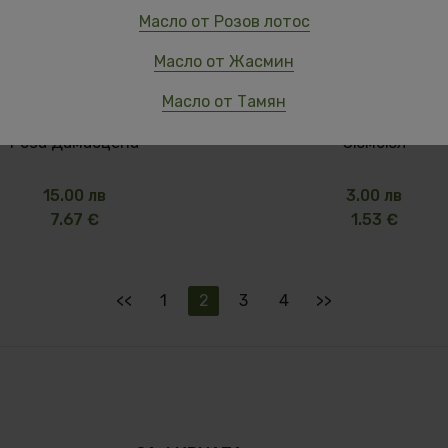
Масло от Розов лотос
Масло от Жасмин
Масло от Тамян
Роза Дамасцена
Зюмбюл
15.00 лв
3.00 лв
7.67 €
1.53 €
<<
1
2
3
4
>>