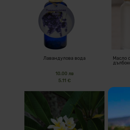
Лавандулова вода
Масло о
дълбок
10.00 лв
5.11 €