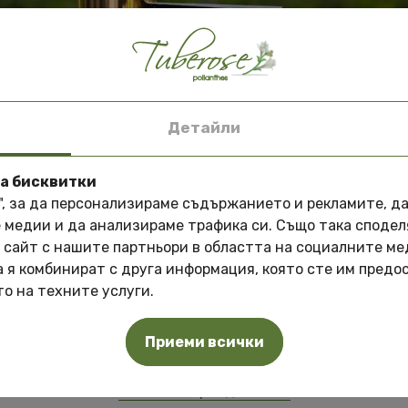
Детайли
Тибетска малина
Ягоди сорт Флорида 
ва бисквитки
", за да персонализираме съдържанието и рекламите, д
15.00 лв
3.00 лв
 медии и да анализираме трафика си. Също така споде
7.67 €
1.53 €
Специална оферта: 3 масла по избор
на цена от
150 лв
 сайт с нашите партньори в областта на социалните ме
а я комбинират с друга информация, която сте им предо
глезете кожата си с натурална грижа на
специална це
о на техните услуги.
Масла, които може да закупите:
Приеми всички
Масло от Тубероза Полиантес
Масло от Франджипани