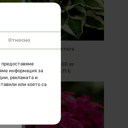
Относно
Бюти
Хостата
а предоставяме
10.00 лв
ляме информация за
5.11 €
.
дии, рекламата и
ставили или която са
на!