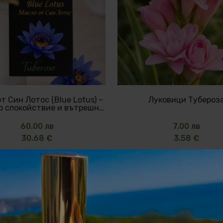
т Син Лотос (Blue Lotus) –
Луковици Тубероз
о спокойствие и вътрешна
тишина
60.00 лв
7.00 лв
30.68 €
3.58 €