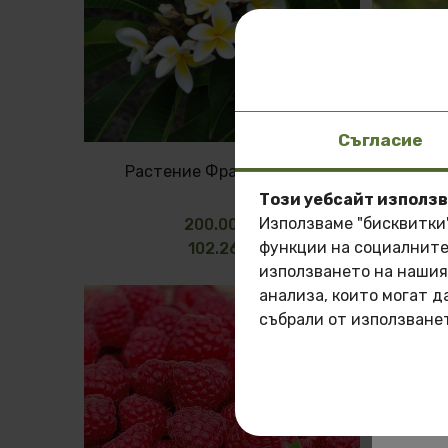
Съгласие
Растение Франджипани
Този уебсайт използ
Използваме "бисквитки
200.00 лв
функции на социалните
102.26 €
използването на нашия
анализа, които могат д
По
събрали от използванет