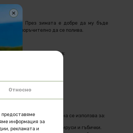
олусянка. През зимата е добре да му бъде
 не е препоръчително да се полива.
ентусиасти. То предпочита:
Относно
а предоставяме
. В традиционната медицина се използва за:
ляме информация за
ективно срещу бактерии, вируси и гъбички.
.
дии, рекламата и