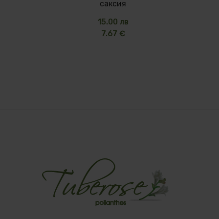
саксия
15.00 лв
7.67 €