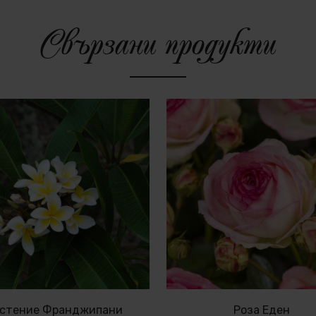
Свързани продукти
стение Франджипани
Роза Еден