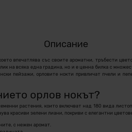
Описание
 което впечатлява със своите ароматни, тръбести цвет
ик на всяка една градина, но и е ценна билка с множе
нски пейзажи, орловите нокти привличат пчели и пеп
нието орлов нокът?
еменни растения, които включват над 180 вида листо
зува красиви зелени лиани, покриви с елегантни цветове
ните, с нежен аромат.
градината.