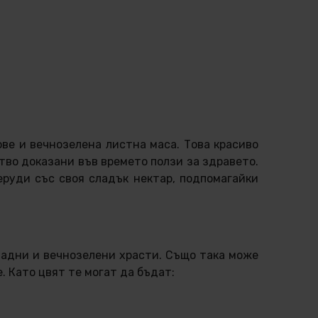
ове и вечнозелена листна маса. Това красиво
ство доказани във времето ползи за здравето.
еруди със своя сладък нектар, подпомагайки
падни и вечнозелени храсти. Също така може
. Като цвят те могат да бъдат: