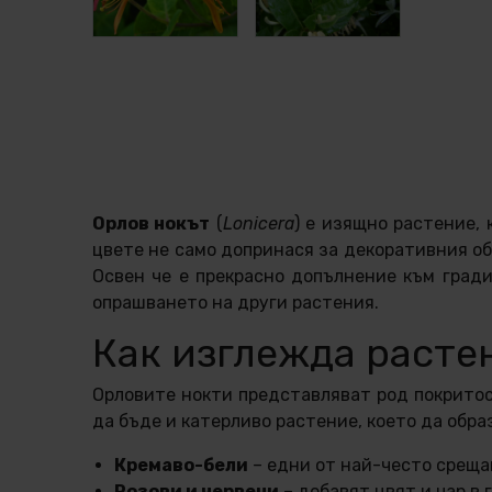
Орлов нокът
(
Lonicera
) е изящно растение,
цвете не само допринася за декоративния обл
Освен че е прекрасно допълнение към гради
опрашването на други растения.
Как изглежда расте
Орловите нокти представляват род покритос
да бъде и катерливо растение, което да обра
Кремаво-бели
– едни от най-често среща
Розови и червени
– добавят цвят и чар в 