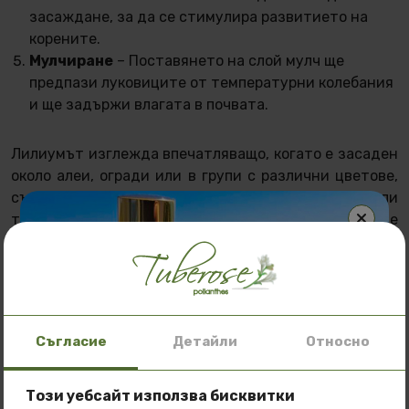
засаждане, за да се стимулира развитието на
корените.
Мулчиране
– Поставянето на слой мулч ще
предпази луковиците от температурни колебания
и ще задържи влагата в почвата.
Лилиумът изглежда впечатляващо, когато е засаден
около алеи, огради или в групи с различни цветове,
създавайки градински шедьовър. Независимо дали
търсите лилиум в саксия или искате да го засадите
в градината, в нашия онлайн магазин ще откриете
висококачествени растения на достъпни цени.
Всички те ще внесат стил и изящество във вашия
дом или градина.
Съгласие
Детайли
Относно
Поръчайте лилиум онлайн още днес на достъпна
цена и се насладете на неговата неповторима
красота!
Този уебсайт използва бисквитки