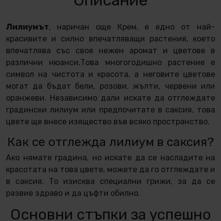
Лилиумът
,
наричан още Крем,
е едно от най-
красивите и силно впечатляващи растения, което
впечатлява със своя нежен аромат и цветове в
различни нюанси.Това многогодишно растение е
символ на чистота и красота, а неговите цветове
могат да бъдат бели, розови, жълти, червени или
оранжеви. Независимо дали искате да отглеждате
градински лилиум или предпочитате в саксия, това
цвете ще внесе изящество във всяко пространство.
Как се отглежда лилиум в саксия?
Ако нямате градина, но искате да се насладите на
красотата на това цвете, можете да го отглеждате и
в саксия. То изисква специални грижи, за да се
развие здраво и да цъфти обилно.
Основни стъпки за успешно