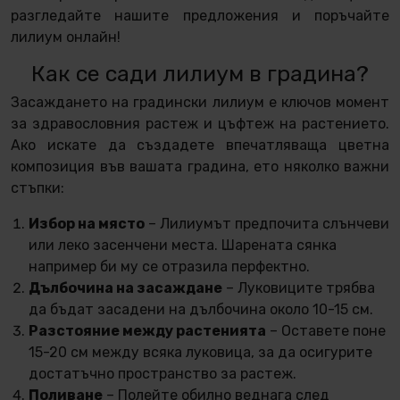
разгледайте нашите предложения и поръчайте
лилиум онлайн!
Как се сади лилиум в градина?
Засаждането на градински лилиум е ключов момент
за здравословния растеж и цъфтеж на растението.
Ако искате да създадете впечатляваща цветна
композиция във вашата градина, ето няколко важни
стъпки:
Избор на място
– Лилиумът предпочита слънчеви
или леко засенчени места. Шарената сянка
например би му се отразила перфектно.
Дълбочина на засаждане
– Луковиците трябва
да бъдат засадени на дълбочина около 10-15 см.
Разстояние между растенията
– Оставете поне
15-20 см между всяка луковица, за да осигурите
достатъчно пространство за растеж.
Поливане
– Полейте обилно веднага след