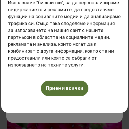
Използваме "бисквитки", за да персонализираме
съдържанието и рекламите, да предоставяме
Специална оферта: 3 масла по избор
на
функции на социалните медии и да анализираме
цена от
150 лв.
трафика си. Също така споделяме информация
Свързани продукти
за използването на нашия сайт с нашите
Поглезете кожата си с натурална грижа на
партньори в областта на социалните медии,
специална цена!
рекламата и анализа, които могат да я
комбинират с друга информация, която сте им
Масла, които може да закупите:
предоставили или която са събрали от
Масло от Тубероза Полиантес
използването на техните услуги.
Масло от Франджипани
Масло от Розов лотос
Приеми всички
Масло от Жасмин
Масло от Тамян