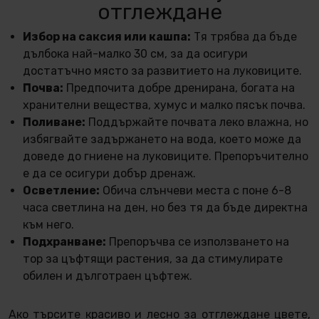
отглеждане
Избор на саксия или кашпа:
Тя трябва да бъде
дълбока най-малко 30 см, за да осигури
достатъчно място за развитието на луковиците.
Почва:
Предпочита добре дренирана, богата на
хранителни вещества, хумус и малко пясък почва.
Поливане:
Поддържайте почвата леко влажна, но
избягвайте задържането на вода, което може да
доведе до гниене на луковиците. Препоръчително
е да се осигури добър дренаж.
Осветление:
Обича слънчеви места с поне 6-8
часа светлина на ден, но без тя да бъде директна
към него.
Подхранване:
Препоръчва се използването на
тор за цъфтящи растения, за да стимулирате
обилен и дълготраен цъфтеж.
Ако търсите красиво и лесно за отглеждане цвете,