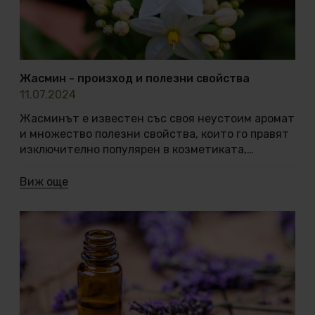
Жасмин - произход и полезни свойства
11.07.2024
Жасминът е известен със своя неустоим аромат и множество полезни свойства, които го правят изключително популярен в козметиката, парфюмерията, ароматерапията и народната медицина. В тази статия ще разгледаме произхода на това невероятно растение, както и активните му съставки, полезните му свойства и приложение в различни направления. Произход и значение на жасмина Растението жасмин принадлежи към семейство маслинови (Oleaceae) и включва над 200 вида цъфтящи растения. Неговият произход може да бъде проследен до тропическите и субтропическите региони на Азия, Африка и Европа. Най-известните видове, използвани в парфюмерията и козметиката, са Jasminum grandiflorum и Jasminum sambac , които произхождат съответно от Индия и Арабския полуостров. Името на това растение произлиза най-вероятно от персийски език “ Yasmeen” и означава “Дар от Бога”. В символиката на цветята жасминът олицетворява чистотата, скромността и силата. Растението е известно с множеството си прозвища като „Лунна светлина на любовта“, „Царицата на нощта“, „Лунен храст“, „Владетелката на цветята“, поради факта, че неговият опияняващ аромат е най-силен след залез слънце и по време на намаляваща луна. Смята се, че жасминът олицетворява връзката с божественото и се приема за изключително свещено растение, което има многобройни церемониални приложения в различни култури. Често присъства в украси на олтари, сватби или други важни събития и церемонии, символизирайки обещание за взаимна любов, сила, простота, святост, смирение и чистота. Във Филипините жасминът е приет за национален символ и гирляндите и диадемите от него се считат за най-скъп подарък, с който може да посрещнеш желани гости. В древни времена се е смятало, че жасминът има пророчески характер и крие тайни на мъдростта. В магическите традиции жасминът често е бил изгарян като тамян, за да стимулира ясновидски сънища и астрална проекция. Интересни факти за растението жасмин Защо жасминът е толкова уникален? Растението жасмин се отличава не само с прекрасните си цветове, но и с изключително силния си аромат, който се усилва вечер и през нощта. Този феномен се обяснява с факта, че жасминът е нощно цъфтящо растение, което привлича нощни опрашители като молци. Интересно е, че ароматът на жасмин често е бил използван в различни религиозни церемонии и ритуали, за да създаде спокойствие и духовност. Видове жасмин Съществуват над 200 вида жасмин, но най-разпространените, както споменахме по-горе, са Jasminum officinale (бял жасмин) и Jasminum sambac (арабски жасмин). Тези видове могат да бъдат намерени в различни части на света и се отглеждат както за декоративни, така и за лечебни цели. Всеки вид има свои уникални характеристики, но всички те споделят едно общо – прекрасният аромат и нежните цветове, които ги правят идеални за украса на градини и домове. Активни съставки на жасмина Жасминът съдържа множество активни съставки, които допринасят за неговите лечебни и козметични свойства. Основните активни компоненти включват: 1. Етерични масла Жасминовото масло съдържа бензил ацетат, бензил алкохол, линалоол, индол и жасмон, които придават на жасмина неговия характерен аромат и имат разнообразни терапевтични свойства. Част от тях са успокояващ ефект върху нервната система и намаляването на тревожността и стреса, антисептични и антибактериали свойства, както и регенериращи и стимулиращи клетъчния синтез. 2. Флавоноиди Тези растителни съединения притежават антиоксидантни свойства, които помагат за защита на клетките от увреждане. Приложени върху кожата под формата на масло или крем, подобряват нейното общо здраве и забавят процесите на стареене. 3. Алкалоиди Жасминът съдържа малки количества алкалоиди, които имат успокояващ ефект върху нервната система. Също така помагат за облекчаването на болката и намаляване на възпалението. 4. Сапонини Тези съединения имат почистващи и антисептични свойства, които ги правят изключително полезни за кожата. Премахват успешно всички замърсявания и помагат при лечението на различни кожни раздразнения и инфекции. 5. Танини Тези съединения имат стягащи свойства, които помагат при разширени пори и подобряване текстурата на кожата. Полезни свойства на жасмина Жасминът притежава множество полезни свойства, които го правят ценен за човешкия организъм. В продължение на векове етеричното масло от жасмин се използва за балансиране на хормоните, облекчаване на стреса и за подобряване на настроението. Нека да разгледаме и някои от основните му ползи: Антидепресант Ароматът на жасмина има доказано успокояващо и антидепресантно действие. Вдишването на жасминово масло може значително да намали стреса и тревожността, подобрявайки настроението. Проучване, публикувано в "Journal of Health Research" , разглежда ефекта от инхалирането на масло от жасмин върху централната нервна система и настроението. Те установили, че маслото наистина влияе положително върху настроението и мозъчната дейност, като участниците съобщили, че се чувстват по-позитивни и енергични от преди. Подобряване на съня Обратно, жасминът (консумиран като чай или използван под формата на етерично масло) има седативно и успокояващо действие върху нервната система. Установено е, че седативните съединения, открити в тази билка, насърчават спокойния сън, помагат за по-лесното заспиване и намаляват значително среднощните събуждания. Проучване, публикувано в "European Journal of Applied Physiology" , установява, че само ароматът на жасмин има седативен ефект както върху автономната нервна дейност, така и върху състоянието на настроението. Изследователите установяват, че вдишването на жасмин (заедно с лавандула) помага за подобряване дейността на сърцето и намаляване сърдечната честота. Предизвиква също чувство на спокойствие и релаксация, което помага на участниците в даденото проучване да заспиват по-лесно. Афродизиак Жасминът е известен като афродизиак и средство за повишаване на либидото и подобряване на еректилната дисфункция още от древните билкари. Неговият екзотичен и опияняващ аромат не само повдига духа, но и помага за по-лесното преодоляване на емоционалните бариери, стимулирайки чувството на интимност. Смята се, че засилва кръвообращението в половите органи и стимулира сексуалните желания. Антидепресивните му качества, съчетани със способността да отпуска тялото, правят жасмина отлично средство за преодоляване на сексуални проблеми, които са по-скоро на психическа основа, отколкото физически. Освен това се смята, че жасминът спомага за насърчаване на чувствата на любов, увереност, състрадание, приемане и емоционален баланс. В древната индийска чакрова система сексуалността се свързва със сакралната чакра, която се намира в тазовата област около лумбалния отдел на гръбначния стълб под пъпа. Сакралната чакра представлява не само сексуалността, но и творчеството. Според тази традиция сакралната чакра е източник на творческо изразяване, емоции и др. Жасминът може да ви помогне да отключите точно тази чакра и да се почувствате максимално комфортно и уверено в своето тяло и съзнание. Хормонален баланс Жасминът има положителен ефект върху хормоналния баланс, особено при жените. С естествените си свойства за балансиране на хормоните, доказано подобрява симптомите на ПМС (предменструален синдром) и менопауза. Регулира менструалния цикъл и осигурява облекчение при болезнена менструация. Това нежно етерично масло може да помогне и за облекчаване на следродилната депресия поради своите антидепресивни свойства. Жените, които използват етерично масло от жасмин след раждането, доказано са имали по-кратко и бързо възстановяване. Антисептик и антибактериален агент Благодарение на своя богат и полезен състав, жасминовото масло има ясно изразени антисептични и антибактериални свойства, които помагат за лечение на кожни инфекции и рани. Подобряване дейността на храносмилателната система Жасминът е богат на антиоксиданти, които взаимодействат със стомашно-чревните ензими, за да улеснят по-доброто усвояване на хранителните вещества и да стимулират здравословната функция на червата. Също така насърчава растежа на добрите бактерии в червата и е установено, че елиминира вредните бактерии. Притежава и спазмолитични свойства, които облекчават стомашните болки и спазми, подобрявайки храносмилането. Намира приложение в парфюмерията и козметиката Жасминът е един от най-популярните аромати в парфюмерията и козметиката, благодарение на своя интензивен и съблазнителен аромат. Среща се под формата на масло от жасмин, а в някои случаи и като крем. Притежава редица полезни свойства като хидратиращи, подхранващи и регенериращи. Особено полезно е за суха и чувствителна кожа. В ароматерапията жасминовото масло също намира успешно приложение за лечение на стрес, депресия и тревожност, и безсъние. Ароматът му има успокояващ ефект върху нервната система и помага за подобряване на общото благосъстояние. Включва се често и в състава на масажни масла с цел подобряване на кръвообращението, намаляване на мускулното напрежение и подобряване на настроението. Отглеждане на жасмин: Съвети и трикове Как да отглеждаме жасмин в градината Жасминът е сравнително лесно за отглеждане растение, което обича слънцето и добре дренираната почва. Той може да се отглежда както на открито, така и в саксии, което го прави подходящо както за градини, така и за балкони и вътрешни пространства. За да расте здраво и да цъфти обилно, жасминът изисква поне шест часа слънчева светлина на ден. Поливане и грижи за жасмина Растението жасмин изисква умерено поливане. Важно е почвата да бъде влажна, но не подгизнала, тъй като прекомерното напояване може да доведе до гниене на корените. През зимата, поливането може да бъде намалено, тъй като жасминът преминава в период на покой. Препоръчва се също така редовно подрязване на растението, особено през пролетта, за да се стимулира растежа и да се запази компактната му форма. Подходящи сезони за жасмина Жасминът е топлолюбиво растение и обикновено цъфти през пролетта и
Виж още